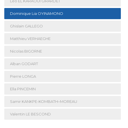
Léo EL KARAOUI GIRARDET
Dominique Lia OYINAMONO
Ghislain GALLEGO
Matthieu VERHAEGHE
Nicolas BIGORNE
Alban GODART
Pierre LONGA
Ella PINCEMIN
Samir KANKPE-KOMBATH–MOREAU
Valentin LE BESCOND