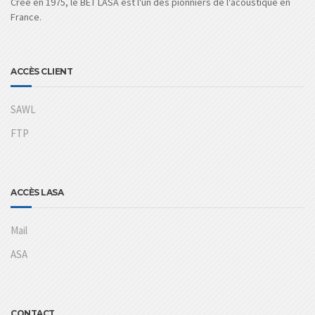
Créé en 1975, le BET LASA est l'un des pionniers de l'acoustique en
France.
ACCÈS CLIENT
SAWL
FTP
ACCÈS LASA
Mail
ASA
CONTACT