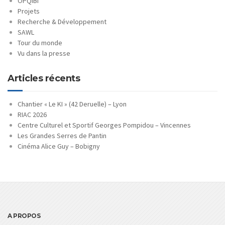
OPQIBI
Projets
Recherche & Développement
SAWL
Tour du monde
Vu dans la presse
Articles récents
Chantier « Le KI » (42 Deruelle) – Lyon
RIAC 2026
Centre Culturel et Sportif Georges Pompidou – Vincennes
Les Grandes Serres de Pantin
Cinéma Alice Guy – Bobigny
A PROPOS