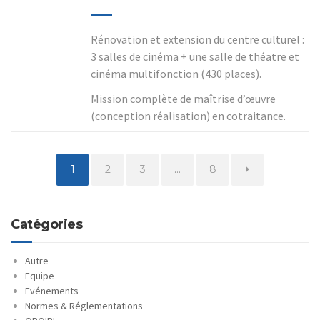
Rénovation et extension du centre culturel :
3 salles de cinéma + une salle de théatre et
cinéma multifonction (430 places).
Mission complète de maîtrise d’œuvre
(conception réalisation) en cotraitance.
Page
Page
Page
Page
1
2
3
…
8
Catégories
Autre
Equipe
Evénements
Normes & Réglementations