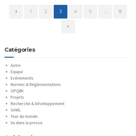
Page
Page
Page
Page
Page
Page
1
2
3
4
5
…
8
Catégories
Autre
Equipe
Evénements
Normes & Réglementations
OPQIBI
Projets
Recherche & Développement
SAWL
Tour du monde
Vu dans la presse