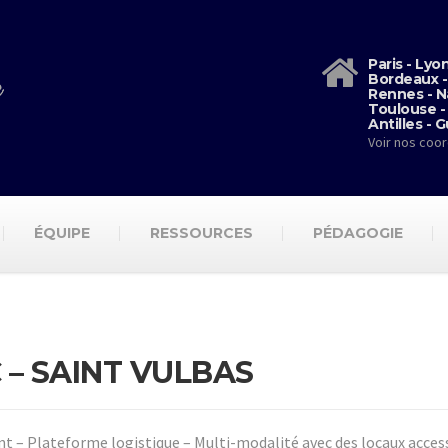
Paris - Lyo
Bordeaux -
Rennes - N
Toulouse -
Antilles - 
Voir nos coo
ÉQUIPE
RESSOURCES
PÉDAGOGIE
 – SAINT VULBAS
t – Plateforme logistique – Multi-modalité avec des locaux acces