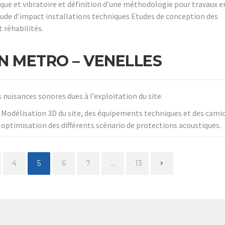
que et vibratoire et définition d’une méthodologie pour travaux e
ude d’impact installations techniques Etudes de conception des
 réhabilités.
N METRO – VENELLES
 nuisances sonores dues à l’exploitation du site.
– Modélisation 3D du site, des équipements techniques et des cami
t optimisation des différents scénario de protections acoustiques.
ge
Page
Page
Page
Page
Page
4
5
6
7
…
13