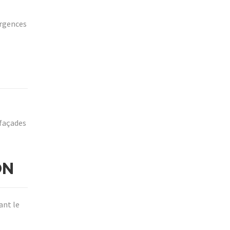
ergences
 façades
ON
ant le