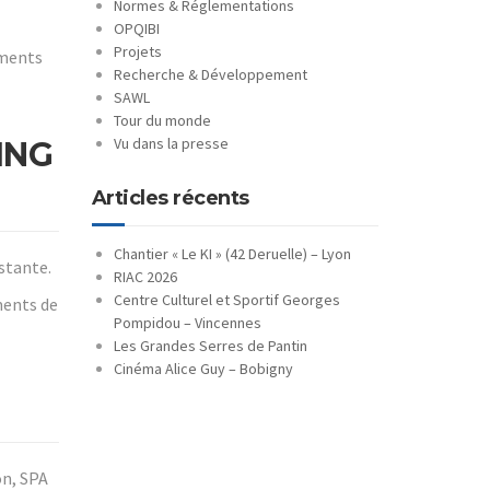
Normes & Réglementations
OPQIBI
Projets
ements
Recherche & Développement
SAWL
Tour du monde
Vu dans la presse
ING
Articles récents
Chantier « Le KI » (42 Deruelle) – Lyon
stante.
RIAC 2026
Centre Culturel et Sportif Georges
ments de
Pompidou – Vincennes
Les Grandes Serres de Pantin
Cinéma Alice Guy – Bobigny
on, SPA