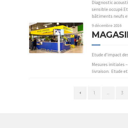
Diagnostic acousti
sensible occupé.Et
bâtiments neufs et
9 décembre 2016
MAGASI
Etude d’impact des
Mesures initiales 
livraison. Etude e
Page
Pa
1
…
3