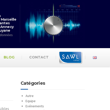
n
 Marseille
antes
 Annecy
Guyane
rdonnées
BLOG
CONTACT
Catégories
Autre
Equipe
Evénements
sibles