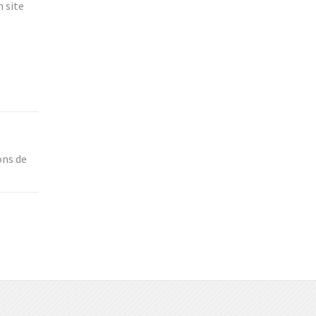
n site
ons de