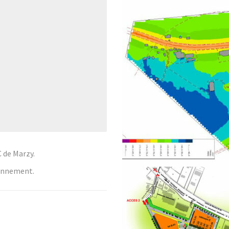
S
 de Marzy.
ronnement.