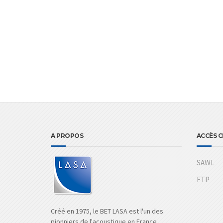
A PROPOS
ACCÈS C
SAWL
FTP
Créé en 1975, le BET LASA est l'un des
pionniers de l'acoustique en France.