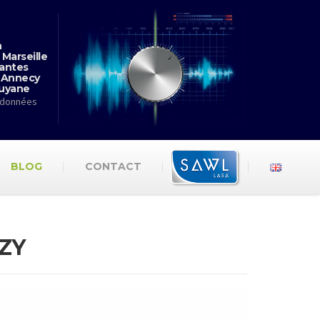
n
 Marseille
antes
 Annecy
Guyane
rdonnées
BLOG
CONTACT
ZY