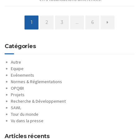
Page
Page
Page
Page
1
2
3
…
6
Catégories
Autre
Equipe
Evénements
Normes & Réglementations
OPQIBI
Projets
Recherche & Développement
SAWL
Tour du monde
Vu dans la presse
Articles récents