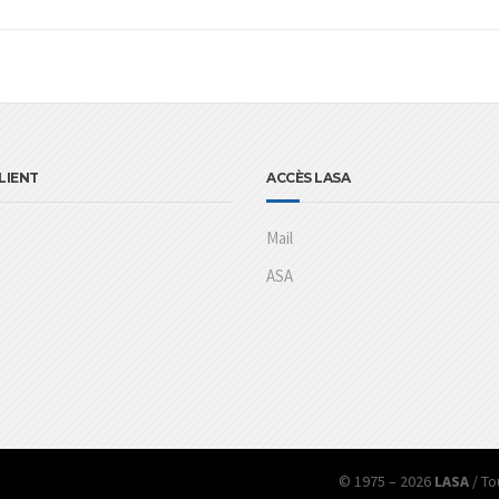
LIENT
ACCÈS LASA
Mail
ASA
© 1975 – 2026
LASA
/ To