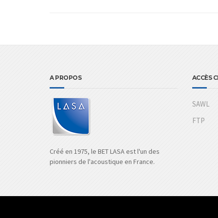
A PROPOS
ACCÈS C
SAWL
FTP
Créé en 1975, le BET LASA est l'un des
pionniers de l'acoustique en France.