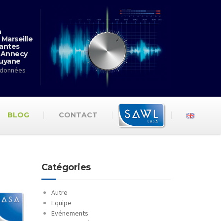
n
 Marseille
antes
 Annecy
Guyane
rdonnées
BLOG
CONTACT
Catégories
Autre
Equipe
Evénements