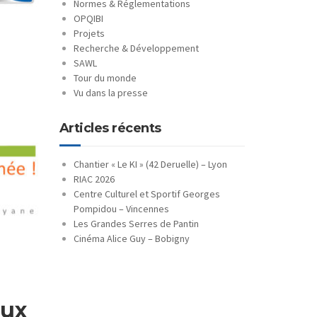
Normes & Réglementations
OPQIBI
Projets
Recherche & Développement
SAWL
Tour du monde
Vu dans la presse
Articles récents
Chantier « Le KI » (42 Deruelle) – Lyon
RIAC 2026
Centre Culturel et Sportif Georges
Pompidou – Vincennes
Les Grandes Serres de Pantin
Cinéma Alice Guy – Bobigny
œux