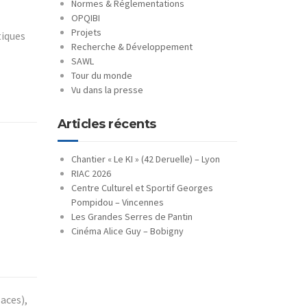
Normes & Réglementations
OPQIBI
Projets
tiques
Recherche & Développement
SAWL
Tour du monde
Vu dans la presse
Articles récents
Chantier « Le KI » (42 Deruelle) – Lyon
RIAC 2026
Centre Culturel et Sportif Georges
Pompidou – Vincennes
Les Grandes Serres de Pantin
Cinéma Alice Guy – Bobigny
aces),