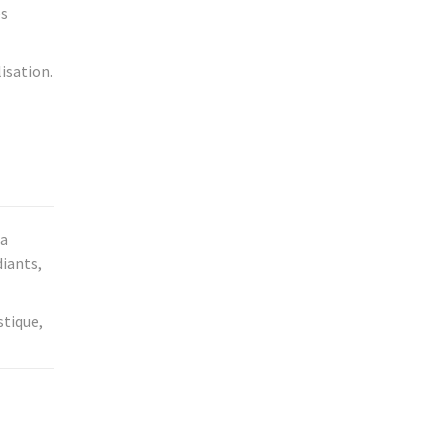
es
isation.
la
diants,
stique,