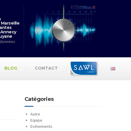
n
 Marseille
antes
 Annecy
Guyane
rdonnées
BLOG
CONTACT
Catégories
Autre
Equipe
Evénements