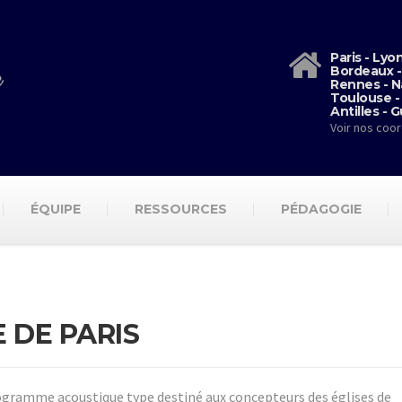
Paris - Lyo
Bordeaux -
Rennes - N
Toulouse -
Antilles - 
Voir nos coo
ÉQUIPE
RESSOURCES
PÉDAGOGIE
 DE PARIS
ogramme acoustique type destiné aux concepteurs des églises de