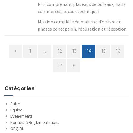
R+3 comprenant plateaux de bureaux, halls,
commerces, locaux techniques
Mission complète de maîtrise d’oeuvre en
phases conception, réalisation et réception.
Page
Page
Page
Page
Page
Page
1
…
12
13
14
15
16
Page
17
Catégories
Autre
Equipe
Evénements
Normes & Réglementations
OPQIBI