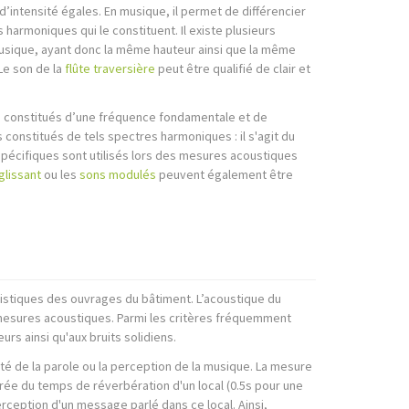
d’intensité égales. En musique, il permet de différencier
 harmoniques qui le constituent. Il existe plusieurs
musique, ayant donc la même hauteur ainsi que la même
 Le son de la
flûte traversière
peut être qualifié de clair et
 constitués d’une fréquence fondamentale et de
constitués de tels spectres harmoniques : il s'agit du
spécifiques sont utilisés lors des mesures acoustiques
glissant
ou les
sons modulés
peuvent également être
istiques des ouvrages du bâtiment. L’acoustique du
mesures acoustiques. Parmi les critères fréquemment
eurs ainsi qu'aux bruits solidiens.
lité de la parole ou la perception de la musique. La mesure
ée du temps de réverbération d'un local (0.5s pour une
rception d'un message parlé dans ce local. Ainsi,