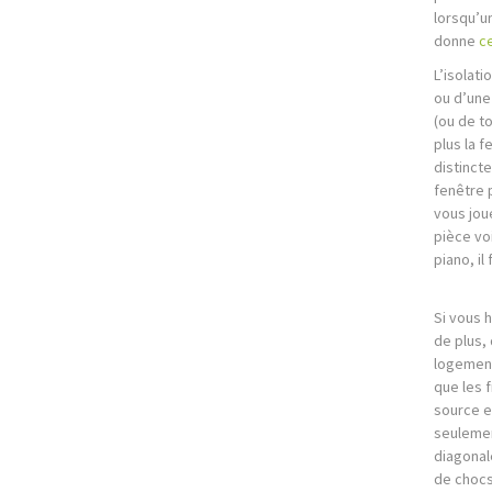
lorsqu’u
donne
ce
L’isolati
ou d’une
(ou de to
plus la f
distinct
fenêtre 
vous jou
pièce vo
piano, il
Si vous 
de plus,
logement
que les f
source et
seulemen
diagonal
de chocs