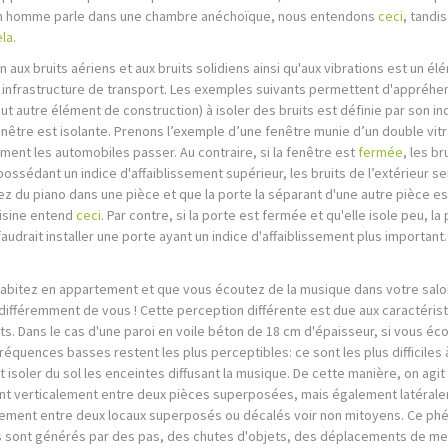
n homme parle dans une chambre anéchoïque, nous entendons
ceci
, tandi
la
.
on aux bruits aériens et aux bruits solidiens ainsi qu'aux vibrations est un é
 infrastructure de transport. Les exemples suivants permettent d'appréhen
ut autre élément de construction) à isoler des bruits est définie par son in
enêtre est isolante. Prenons l’exemple d’une fenêtre munie d’un double vitr
ement les automobiles passer. Au contraire, si la fenêtre est
fermée
, les b
possédant un indice d'affaiblissement supérieur, les bruits de l’extérieur 
ez du piano dans une pièce et que la porte la séparant d'une autre pièce e
isine entend
ceci
. Par contre, si la porte est fermée et qu'elle isole peu, 
 faudrait installer une porte ayant un indice d'affaiblissement plus important.
habitez en appartement et que vous écoutez de la musique dans votre salon
 différemment de vous ! Cette perception différente est due aux caractérist
s. Dans le cas d'une paroi en voile béton de 18 cm d'épaisseur, si vous éc
réquences basses restent les plus perceptibles: ce sont les plus difficiles à 
 isoler du sol les enceintes diffusant la musique. De cette manière, on agit 
t verticalement entre deux pièces superposées, mais également latérale
ement entre deux locaux superposés ou décalés voir non mitoyens. Ce p
 sont générés par des pas, des chutes d'objets, des déplacements de meub