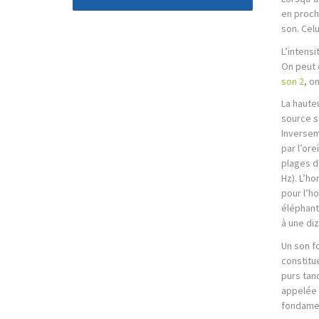
en proch
son. Celu
L’intensi
On peut é
son 2
, o
La haute
source so
Inversem
par l’or
plages d
Hz). L’h
pour l’h
éléphant
à une diz
Un son f
constitu
purs tan
appelée 
fondamen