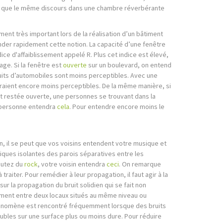
s que le même discours dans une chambre réverbérante
lément très important lors de la réalisation d’un bâtiment
der rapidement cette notion. La capacité d’une fenêtre
dice d'affaiblissement appelé R. Plus cet indice est élevé,
age. Si la fenêtre est
ouverte
sur un boulevard, on entend
ruits d’automobiles sont moins perceptibles. Avec une
seraient encore moins perceptibles. De la même manière, si
st restée ouverte, une personnes se trouvant dans la
la personne entendra
cela
. Pour entendre encore moins le
, il se peut que vos voisins entendent votre musique et
iques isolantes des parois séparatives entre les
outez du
rock
, votre voisin entendra
ceci
. On remarque
traiter. Pour remédier à leur propagation, il faut agir à la
sur la propagation du bruit solidien qui se fait non
ment entre deux locaux situés au même niveau ou
hénomène est rencontré fréquemment lorsque des bruits
les sur une surface plus ou moins dure. Pour réduire