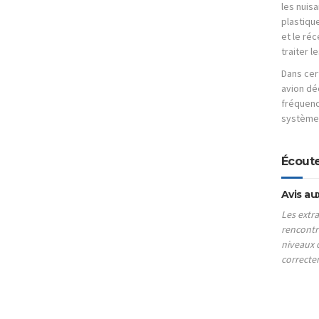
les nuis
plastiqu
et le réc
traiter 
Dans cer
avion dé
fréquenc
système 
Écout
Avis au
Les extra
rencontr
niveaux d
correctem