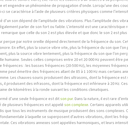
e et engendre un phénomène de propagation d'onde. Lorsqu’une des couch
i-ci se caractérise à l’aide de plusieurs critères physiques comme l’intensit
té d’un son dépend de l’amplitude des vibrations. Plus l’amplitude des vibra
galement parler de son fort ou faible. L’intensité est une caractéristique re
n remarque que celle du son 2 est plus élevée et que donc le son 2 est plus 
ur perçue par notre oreille dépend directement de la fréquence du son. Cett
nore. En effet, plus la source vibre vite, plus la fréquence du son que l’o
ent, plus la source vibre lentement, plus la fréquence du son que l’on perç
eille humaine. Seules celles comprises entre 20 et 20 000 Hz peuvent être p
e fréquences : les basses fréquences (20-500 Hz), les moyennes fréquences
omme peut émettre des fréquences allant de 85 à 1 100 Hz mais certains an
omme. Les chauves-souris produisent des ultrasons, dont la fréquence est su
s, il produisent des infrasons, dont la fréquence est inférieure à 20 Hz. C
aine de kilomètres à la ronde suivant les conditions climatiques.
ormé d’une seule fréquence est dit
son pur
. Dans la nature, il est rare d’e
é de plusieurs fréquences est appelé
son complexe
. Certains appareils u
dis que tous les instruments de musique produisent des sons complexes. Ce
fondamentale à laquelle se superposent d'autres vibrations, dont les fréq
tale. Ces vibrations annexes sont appelées harmoniques, et leurs intensit