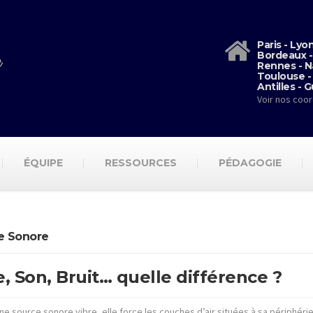
Paris - Lyo
Bordeaux -
Rennes - N
Toulouse -
Antilles - 
Voir nos coo
ÉQUIPE
RESSOURCES
PÉDAGOGIE
e Sonore
, Son, Bruit… quelle différence ?
ne source sonore vibre, elle force les couches d’air situées à sa périphéri