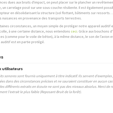
ances dues aux bruits d'impact, on peut placer sur le plancher un revêtemen
e, un carrelage posé sur une sous-couche résiliente. Il est également poss
epteur en désolidarisant la structure (sol flottant, bâtiments sur ressorts…
les nuisances en provenance des transports terrestres.
taines circonstances, un moyen simple de protéger notre appareil auditif e
colle, à une certaine distance, nous entendons
ceci
. Grâce aux bouchons d’
es (comme pour le voile de béton), à la même distance, le son de l’avion e
auditif est en partie protégé.
es
x utilisateurs
its sonores sont fournis uniquement à titre indicatif. Ils servent d'exemples
ées dans des circonstances précises et ne sauraient constituer en aucun c
es différents extraits en écoute ne sont pas des niveaux absolus. Merci de 
ent l'extrait le plus faible (Reposant-Bruit de la forêt).