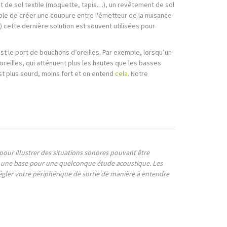
t de sol textile (moquette, tapis…), un revêtement de sol
ible de créer une coupure entre l'émetteur de la nuisance
) cette dernière solution est souvent utilisées pour
st le port de bouchons d’oreilles. Par exemple, lorsqu’un
oreilles, qui atténuent plus les hautes que les basses
st plus sourd, moins fort et on entend
cela
. Notre
 pour illustrer des situations sonores pouvant être
as une base pour une quelconque étude acoustique. Les
régler votre périphérique de sortie de manière à entendre