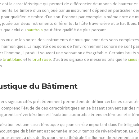
 est la caractéristique qui permet de différencier deux sons de hauteur et 
uments. Le timbre d’un son joué par un instrument dépend en particulier des
s pour qualifier le timbre d’un son. Prenons par exemple la même note de 
, jouée par deux instruments différents : la flûte traversière et le hautbois.
rs que celui du
hautbois
peut être qualifié de plus perçant.
ns vu que les notes des instruments de musique sont des sons complexes
s harmoniques. La majorité des sons de l'environnement sonore ne sont pas 
hez l’homme, il produit souvent une sensation désagréable. Certains bruits 
le
bruit blanc
et le
bruit rose
. D’autres signaux de mesures tels que le
sinus 
s.
ustique du Bâtiment
iers signaux cités précédemment permettent de définir certaines caractér
 comprend l'étude de ces caractéristiques en se basant souvent sur des 
igurent la réverbération et l’isolation aux bruits aériens extérieurs et intéri
ération est une caractéristique qui joue un rôle important dans l’intelligibi
 acoustique du bâtiment est nommée Tr pour temps de réverbération. La dur
appartement à plus de 6s pour une cathédrale !) influence directement la pe