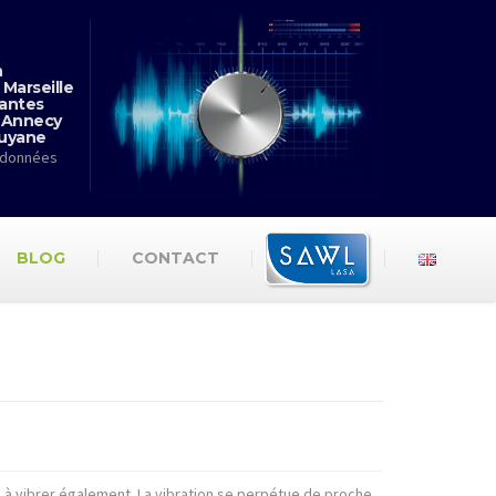
n
 Marseille
antes
 Annecy
Guyane
rdonnées
BLOG
CONTACT
e à vibrer également. La vibration se perpétue de proche