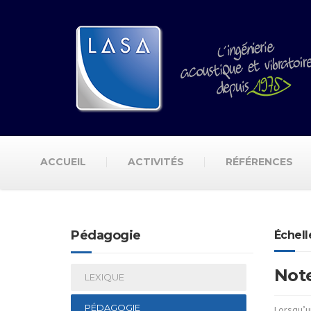
ACCUEIL
ACTIVITÉS
RÉFÉRENCES
Pédagogie
Échell
Note
LEXIQUE
PÉDAGOGIE
Lorsqu’u