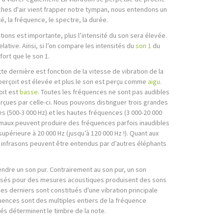
es d'air vient frapper notre tympan, nous entendons un
é, la fréquence, le spectre, la durée.
tions est importante, plus l’intensité du son sera élevée.
lative. Ainsi, si l’on compare les intensités du
son 1
du
fort que le son 1.
e dernière est fonction de la vitesse de vibration de la
n perçoit est élevée et plus le son est perçu comme
aigu
.
oit est
basse
. Toutes les fréquences ne sont pas audibles
erçues par celle-ci. Nous pouvons distinguer trois grandes
 (500-3 000 Hz) et les hautes fréquences (3 000-20 000
imaux peuvent produire des fréquences parfois inaudibles
périeure à 20 000 Hz (jusqu’à 120 000 Hz !). Quant aux
es infrasons peuvent être entendus par d’autres éléphants
ntendre un son pur. Contrairement au son pur, un son
tilisés pour des mesures acoustiques produisent des sons
s derniers sont constitués d'une vibration principale
uences sont des multiples entiers de la fréquence
és déterminent le timbre de la note.