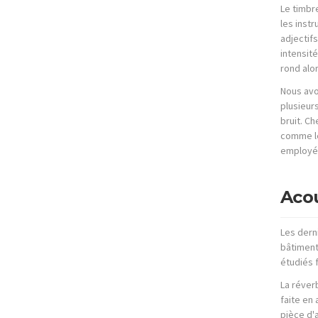
Le timbre
les instr
adjectif
intensité
rond alo
Nous avo
plusieur
bruit. C
comme 
employé
Aco
Les dern
bâtiment
étudiés f
La réverb
faite en
pièce d'