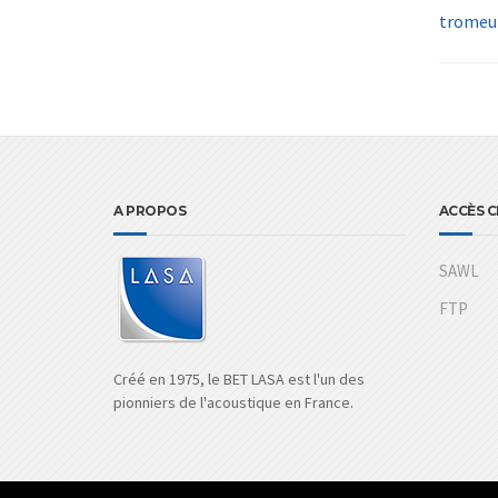
tromeu
A PROPOS
ACCÈS C
SAWL
FTP
Créé en 1975, le BET LASA est l'un des
pionniers de l'acoustique en France.