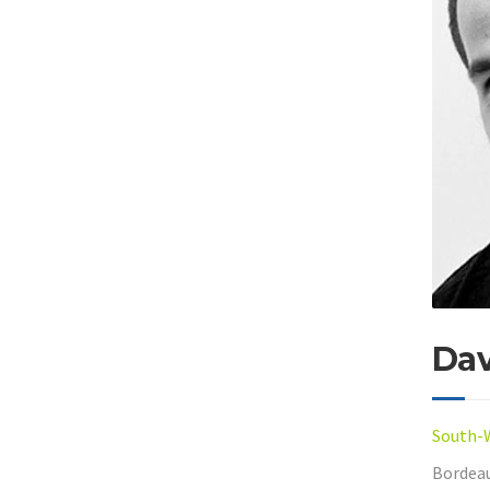
Da
South-W
Bordeau