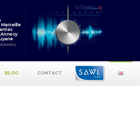
n
 Marseille
antes
 Annecy
Guyane
rdonnées
BLOG
CONTACT