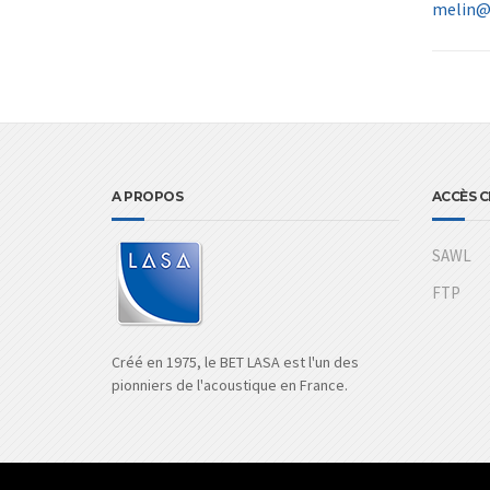
melin@l
A PROPOS
ACCÈS C
SAWL
FTP
Créé en 1975, le BET LASA est l'un des
pionniers de l'acoustique en France.