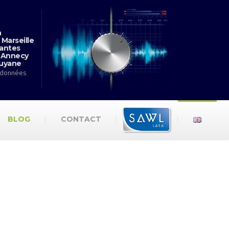
n
 Marseille
antes
 Annecy
Guyane
rdonnées
BLOG
CONTACT