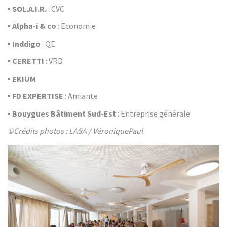
▪
SOL.A.I.R.
: CVC
▪
Alpha-i & co
: Economie
▪
Inddigo
: QE
▪
CERETTI
: VRD
▪
EKIUM
▪
FD EXPERTISE
: Amiante
▪
Bouygues Bâtiment Sud-Est
: Entreprise générale
©Crédits photos : LASA / VéroniquePaul