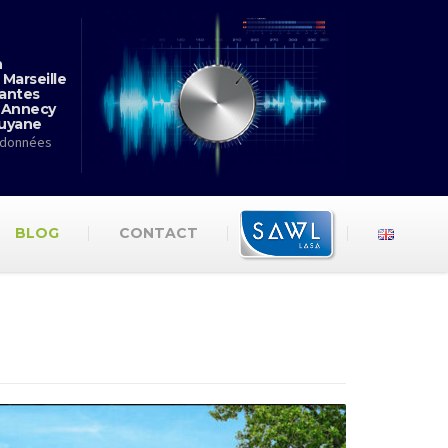
n
 Marseille
antes
 Annecy
Guyane
rdonnées
BLOG
CONTACT