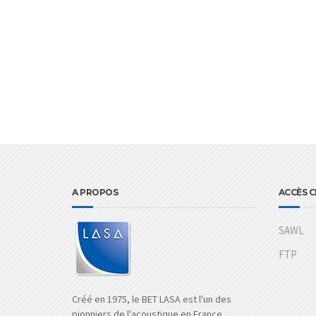
A PROPOS
ACCÈS C
SAWL
FTP
Créé en 1975, le BET LASA est l'un des
pionniers de l'acoustique en France.