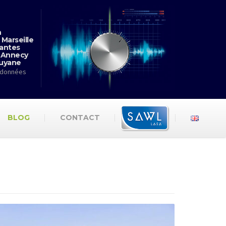
n
 Marseille
antes
 Annecy
Guyane
rdonnées
BLOG
CONTACT