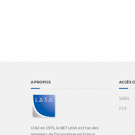
A PROPOS
ACCÈS C
SAWL
FTP
Créé en 1975, le BET LASA est l'un des
pionniers de l'acoustique en France.