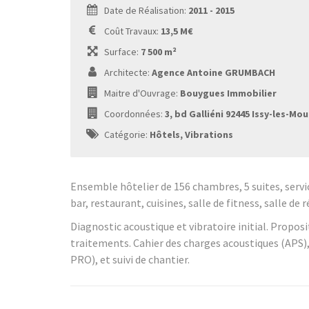
Date de Réalisation:
2011 - 2015
Coût Travaux:
13,5 M€
Surface:
7 500 m²
Architecte:
Agence Antoine GRUMBACH
Maitre d'Ouvrage:
Bouygues Immobilier
Coordonnées:
3, bd Galliéni 92445 Issy-les-Mo
Catégorie:
Hôtels, Vibrations
Ensemble hôtelier de 156 chambres, 5 suites, servic
bar, restaurant, cuisines, salle de fitness, salle de r
Diagnostic acoustique et vibratoire initial. Proposi
traitements. Cahier des charges acoustiques (APS
PRO), et suivi de chantier.