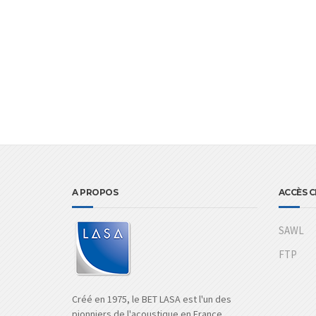
A PROPOS
ACCÈS C
SAWL
FTP
Créé en 1975, le BET LASA est l'un des
pionniers de l'acoustique en France.