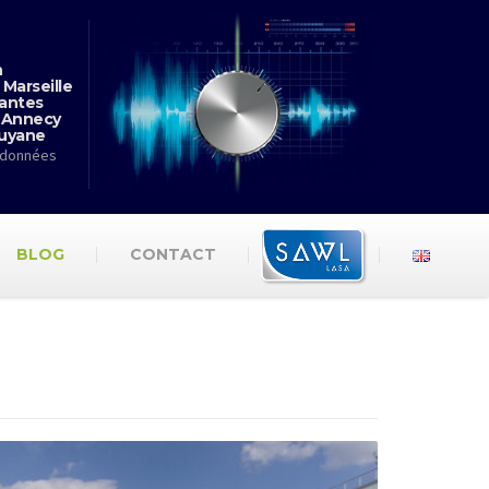
n
 Marseille
antes
 Annecy
Guyane
rdonnées
BLOG
CONTACT